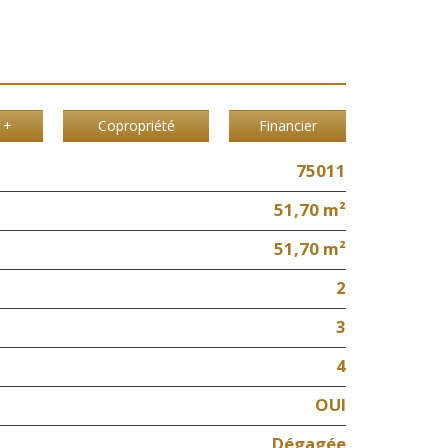
 +
Copropriété
Financier
75011
51,70 m²
51,70 m²
2
3
4
OUI
Dégagée