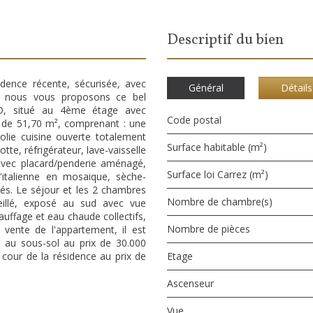
descriptif du bien
dence récente, sécurisée, avec
Général
Détails
, nous vous proposons ce bel
UD, situé au 4ème étage avec
Code postal
ez de 51,70 m², comprenant : une
olie cuisine ouverte totalement
Surface habitable (m²)
te, réfrigérateur, lave-vaisselle
vec placard/penderie aménagé,
Surface loi Carrez (m²)
italienne en mosaique, sèche-
és. Le séjour et les 2 chambres
Nombre de chambre(s)
illé, exposé au sud avec vue
uffage et eau chaude collectifs,
Nombre de pièces
 vente de l'appartement, il est
é au sous-sol au prix de 30.000
 cour de la résidence au prix de
Etage
Ascenseur
Vue