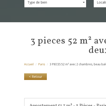
Type de bien
Locali
3 pieces 52 m² avec 2 chambres, beau balcon vue dégagée, à
deux
Accueil
Paris
3 PIECES 52 m² avec 2 chambres, beau bal
< Retour
Appartement 51.7 m² - 3 Pièces - Paris