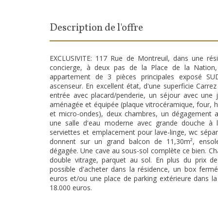
description de l'offre
EXCLUSIVITE: 117 Rue de Montreuil, dans une rési
concierge, à deux pas de la Place de la Nation
appartement de 3 pièces principales exposé S
ascenseur. En excellent état, d'une superficie Carr
entrée avec placard/penderie, un séjour avec une j
aménagée et équipée (plaque vitrocéramique, four, hot
et micro-ondes), deux chambres, un dégagement a
une salle d'eau moderne avec grande douche à l'
serviettes et emplacement pour lave-linge, wc sépar
donnent sur un grand balcon de 11,30m², ensole
dégagée. Une cave au sous-sol complète ce bien. Cha
double vitrage, parquet au sol. En plus du prix de
possible d'acheter dans la résidence, un box ferm
euros et/ou une place de parking extérieure dans la
18.000 euros.