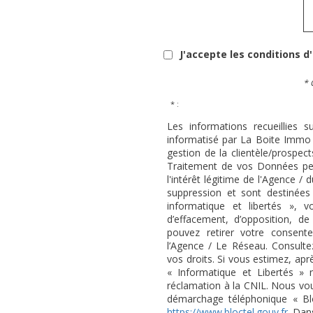
J'accepte les conditions d
* 
* :
Les informations recueillies s
informatisé par La Boite Immo 
gestion de la clientèle/prospe
Traitement de vos Données per
l'intérêt légitime de l'Agence 
suppression et sont destinée
informatique et libertés », v
d’effacement, d’opposition, de
pouvez retirer votre consen
l’Agence / Le Réseau. Consulte
vos droits. Si vous estimez, apr
« Informatique et Libertés »
réclamation à la CNIL. Nous vous
démarchage téléphonique « Bloc
https://www.bloctel.gouv.fr
. Dan