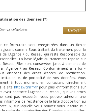
'utilisation des données (*)
Champs obligatoires
Envoyer
ur ce formulaire sont enregistrées dans un fichier
agissant comme Sous-traitant du traitement pour la
cts de l'Agence / du Réseau qui reste Responsable du
sonnelles. La base légale du traitement repose sur
/ du Réseau. Elles sont conservées jusqu'à demande de
s à l'Agence / au Réseau. Conformément à la loi «
ous disposez des droits d’accès, de rectification,
 limitation et de portabilité de vos données. Vous
tement à tout moment en contactant directement
z le site
https://cnil.fr/fr
pour plus d’informations sur
ès avoir contacté l'Agence / le Réseau, que vos droits
 ne sont pas respectés, vous pouvez adresser une
 informons de l’existence de la liste d'opposition au
tel », sur laquelle vous pouvez vous inscrire ici :
s le cadre de la protection des Données personnelles,