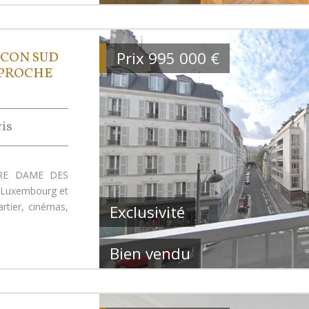
Prix
995 000
€
LCON SUD
- PROCHE
ris
TRE DAME DES
u Luxembourg et
tier, cinémas,
Exclusivité
Bien vendu