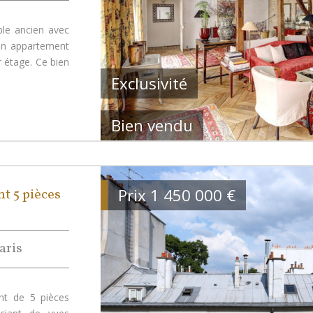
le ancien avec
un appartement
r étage. Ce bien
Exclusivité
Bien vendu
Prix
1 450 000
€
 5 pièces
aris
nt de 5 pièces