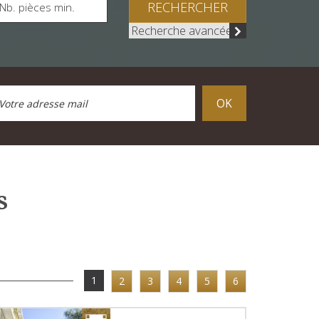
RECHERCHER
Recherche avancée
OK
s
1
2
3
4
5
6