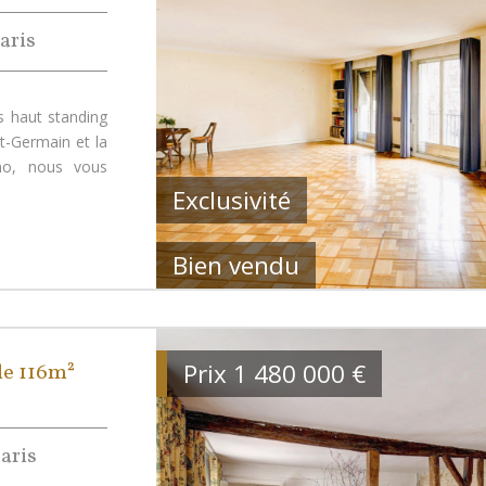
aris
 haut standing
nt-Germain et la
ino, nous vous
Exclusivité
Bien vendu
Prix
1 480 000
€
e 116m²
aris