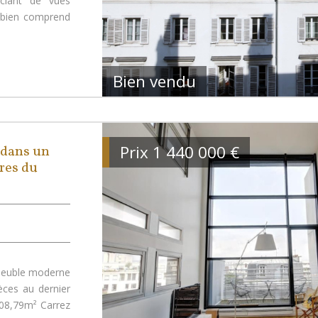
iciant de vues
 bien comprend
Bien vendu
Prix
1 440 000
€
dans un
res du
euble moderne
èces au dernier
108,79m² Carrez