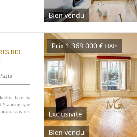
Bien vendu
Prix
1 369 000
€
HAI*
RES BEL
G
Paris
uette, face au
d Standing type
 proposons cet
Exclusivité
Bien vendu