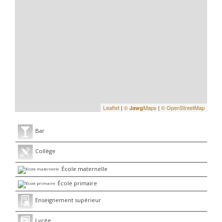
Leaflet
|
©
Maps
|
© OpenStreetMap
Jawg
Bar
Collège
École maternelle
École primaire
Enseignement supérieur
Lycée