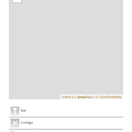
Leaflet
|
©
Maps
|
© OpenStreetMap
Jawg
Bar
Collège