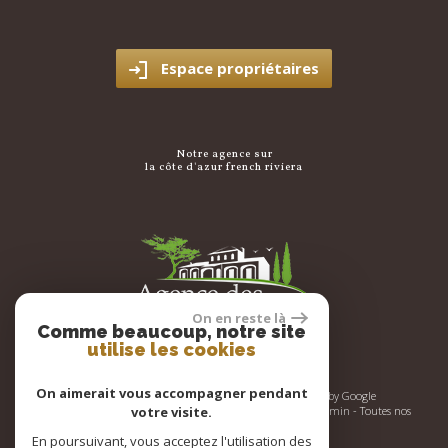
Espace propriétaires
notre agence sur
la côte d'azur french riviera
On en reste là
Comme beaucoup, notre site
utilise les cookies
On aimerait vous accompagner pendant
© 2026 | Tous droits réservés | Traduction powered by Google
Plan du site
-
Mentions légales
-
Nos honoraires
-
Liens
-
Admin
-
Toutes nos
votre visite.
annonces
En poursuivant, vous acceptez l'utilisation des